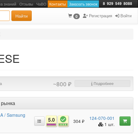
8
929
549
8088
за знаний
Отзывы
ЧаВО
Контакты
Заказать звонок
Найти
Регистрация
Войти
0
E
0ESE
~800 ₽
а
Подробнее
 рынка
mA / Samsung
124-070-001
5.0
304 ₽
1 шт.