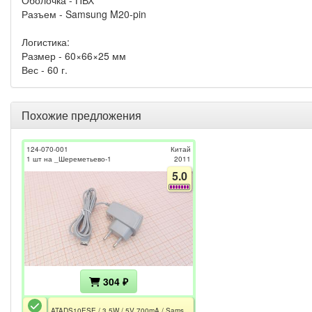
Разъем - Samsung M20-pin
Логистика:
Размер - 60×66×25 мм
Вес - 60 г.
Похожие предложения
124-070-001
Китай
1 шт на _Шереметьево-1
2011
5.0
304 ₽
ATADS10ESE / 3.5W / 5V 700mA / Samsung M20-pin