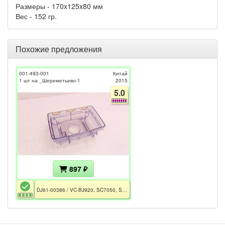
Размеры - 170x125x80 мм
Вес - 152 гр.
Похожие предложения
001-493-001
Китай
1 шт на _Шереметьево-1
2015
5.0
897 ₽
DJ61-00386 / VC-BJ920, SC7050, SC7030, SC7051, SC7065, SC7061, SC7060, VC-MBJ920