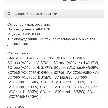
Описание и характеристики
Основные характеристики:
Производитель - SAMSUNG
Модель - DJ61-00386
Тип оборудования - контейнер фильтра ХЕПА-Фильтра
для пылесоса
Совместимость:
SAMSUNG VC-BJ920, SC7050 (VCC7050H3S/XEV),
SC7030 (VCC7030V3S/BOL), SC7051 (VCC7051H3G/XEV),
SC7050 (VCC7050H3G/XEV), SC7050 (VCC7050H3G/SBW),
SC7065 (VCC7065H3B/BOL), SC7061 (VCC7061H3B/XEV),
SC7060 (VCC7060H3B/SBW), VC-MBJ920, SC7060
(VCC7060H3Z/SBW), SC7061 (VCC7061H3Z/XEV), SC7060
(VCC7060H3Z/XEV), SC7065 (VCC7065H3B/ITM), SC7051
(VCC7051H3S/XEV), SC7050 (VCC7050H3S/SBW), SC7060
(VCC7060H3B/XEV)...
Логистика: