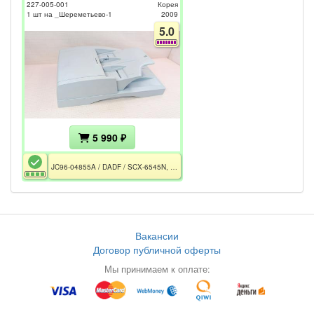
227-005-001
Корея
1 шт на _Шереметьево-1
2009
5.0
5 990 ₽
JC96-04855A / DADF / SCX-6545N, SCX-6555N, CLX-8385ND
Вакансии
Договор публичной оферты
Мы принимаем к оплате: