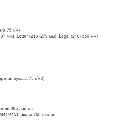
га 75 г/м)
97 мм), Letter (216×279 мм), Legal (216×356 мм)
ортная бумага 75 г/м2)
около 265 листов
M41/41V): около 750 листов