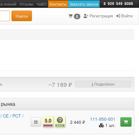
8
929
549
8088
за знаний
Отзывы
ЧаВО
Контакты
Заказать звонок
Найти
Регистрация
Войти
0
~7 189 ₽
а
Подробнее
 рынка
/ CE / PCT /
111-950-001
5.0
2 440 ₽
1 шт.