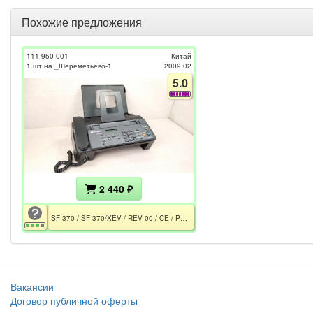
Похожие предложения
111-950-001
Китай
1 шт на _Шереметьево-1
2009.02
5.0
2 440 ₽
SF-370 / SF-370/XEV / REV 00 / CE / PCT / INK-M41/43S
Вакансии
Договор публичной оферты