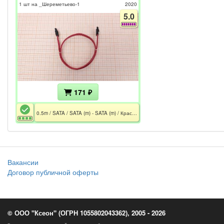
1 шт на _Шереметьево-1
2020
5.0
171 ₽
0.5m / SATA / SATA (m) - SATA (m) / Красный
Вакансии
Договор публичной оферты
© ООО "Ксеон" (ОГРН 1055802043362), 2005 - 2026