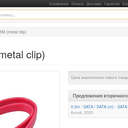
О компании
Оплата
Доставка
Гарантия
Ба
M (metal clip)
etal clip)
Цена аналогичного нового товар
Предложения вторичного
0.5m / SATA / SATA (m) - SATA
Китай
2020