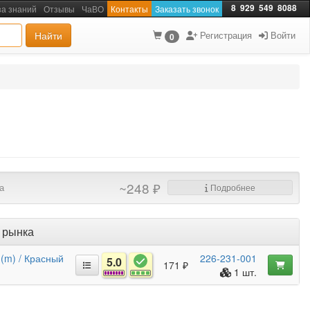
8
929
549
8088
за знаний
Отзывы
ЧаВО
Контакты
Заказать звонок
Найти
Регистрация
Войти
0
~248 ₽
а
Подробнее
 рынка
 (m) / Красный
226-231-001
5.0
171 ₽
1 шт.