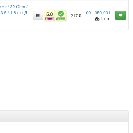
kHz / 32 Ohm /
3.5 / 1.8 m / Д
001-059-001
5.0
217 ₽
1 шт.