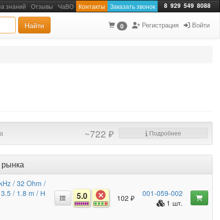
8
929
549
8088
за знаний
Отзывы
ЧаВО
Контакты
Заказать звонок
Найти
Регистрация
Войти
0
~722 ₽
а
Подробнее
 рынка
kHz / 32 Ohm /
3.5 / 1.8 m / Н
001-059-002
5.0
102 ₽
1 шт.