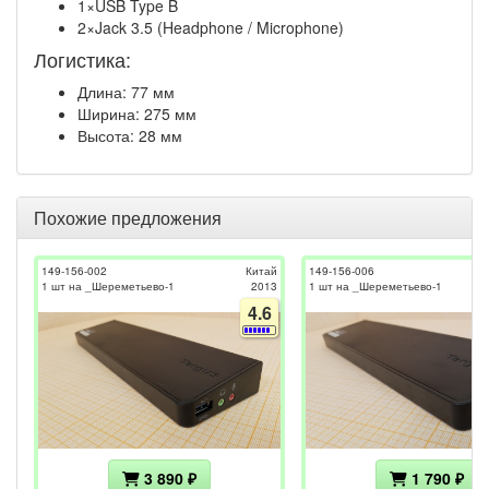
1×USB Type B
2×Jack 3.5 (Headphone / Microphone)
Логистика:
Длина: 77 мм
Ширина: 275 мм
Высота: 28 мм
Похожие предложения
149-156-002
Китай
149-156-006
1 шт на _Шереметьево-1
2013
1 шт на _Шереметьево-1
4.6
3 890 ₽
1 790 ₽