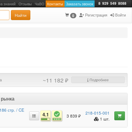
8
929
549
8088
за знаний
Отзывы
ЧаВО
Контакты
Заказать звонок
Найти
Регистрация
Войти
0
~11 182 ₽
а
Подробнее
 рынка
86 стр. / CE
218-015-001
4.1
3 839 ₽
1 шт.