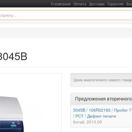
О компании
Оплата
Доставка
Гарантия
Ба
3045B
Цена аналогичного нового товар
Предложения вторичного
3045B / 106R02183 / Пробег 71
/ РСТ / Дефект печати
Китай
2013.09