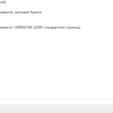
ный)
конвертах, матовой бумаге
емкости 106R02183 (2300 стандартных страниц)