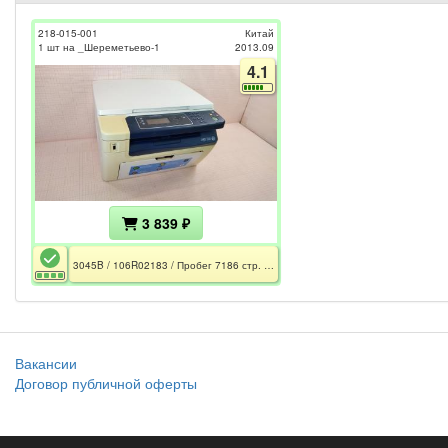
218-015-001
Китай
1 шт на _Шереметьево-1
2013.09
4.1
3 839 ₽
3045B / 106R02183 / Пробег 7186 стр. / CE / РСТ / Дефект печати
Вакансии
Договор публичной оферты