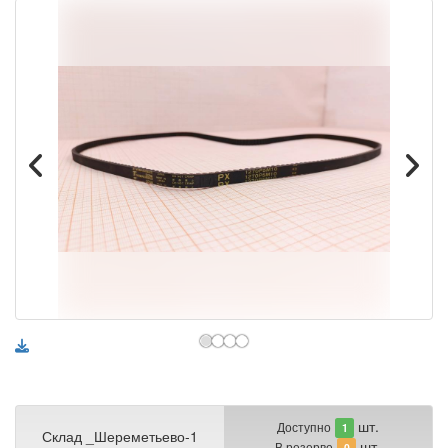
шт.
Доступно
1
Склад _Шереметьево-1
шт.
В резерве
0