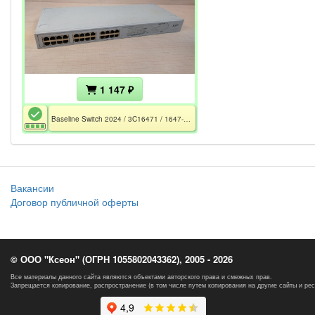
1 147 ₽
Baseline Switch 2024 / 3C16471 / 1647-110-010-3.00 / CE / РСТ
Вакансии
Договор публичной оферты
© ООО "Ксеон" (ОГРН 1055802043362), 2005 - 2026
Все материалы данного сайта являются объектами авторского права и смежных прав.
Запрещается копирование, распространение (в том числе путем копирования на другие сайты и ре