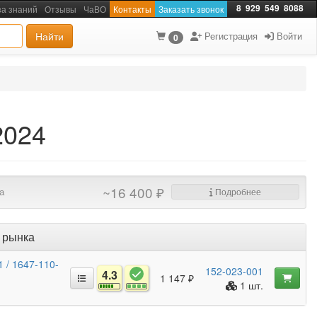
8
929
549
8088
за знаний
Отзывы
ЧаВО
Контакты
Заказать звонок
Найти
Регистрация
Войти
0
2024
~16 400 ₽
а
Подробнее
 рынка
1 / 1647-110-
152-023-001
4.3
1 147 ₽
1 шт.