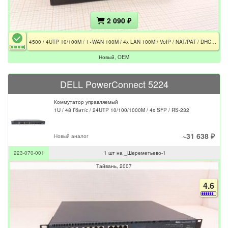
2 090 ₽
4500 / 4UTP 10/100M / 1×WAN 100M / 4x LAN 100M / VoIP / NAT/PAT / DHCP / USB / Console
Новый, OEM
DELL PowerConnect 5224
Коммутатор управляемый
1U / 48 Гбит/с / 24UTP 10/100/1000M / 4x SFP / RS-232
~31 638 ₽
Новый аналог
223-070-001
1 шт на _Шереметьево-1
Тайвань
2007
4.6