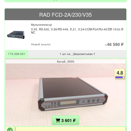
RAD FCD-2A/230/V35
Мультиплексор
V.35, RS-530, V.36/RS-449, X.21, V.24/СOM-Port/RJ-45/DB-15/2x B
NC
~46 590 ₽
Новый аналог
173-326-001
1 шт на _Шереметьево-1
Китай
2000
4.8
3 601 ₽