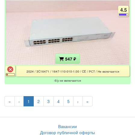
4.5
547 ₽
2024 / 3C16471 / 1647-110-010-1.00 / CE / РСТ / Не включается
б/у не включается
«
‹
1
2
3
4
5
›
»
Вакансии
Договор публичной оферты