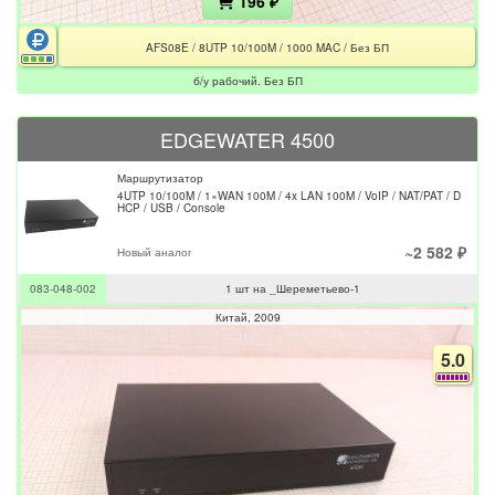
196 ₽
AFS08E / 8UTP 10/100M / 1000 MAC / Без БП
б/у рабочий. Без БП
EDGEWATER 4500
Маршрутизатор
4UTP 10/100M / 1×WAN 100M / 4x LAN 100M / VoIP / NAT/PAT / D
HCP / USB / Console
~2 582 ₽
Новый аналог
083-048-002
1 шт на _Шереметьево-1
Китай
2009
5.0