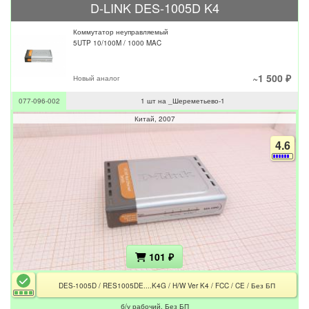
D-LINK DES-1005D K4
Коммутатор неуправляемый
5UTP 10/100M / 1000 MAC
~1 500 ₽
Новый аналог
077-096-002
1 шт на _Шереметьево-1
Китай
2007
4.6
101 ₽
DES-1005D / RES1005DE....K4G / H/W Ver K4 / FCC / CE / Без БП
б/у рабочий. Без БП