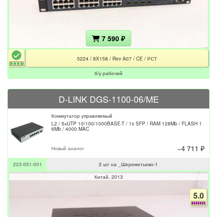
7 590 ₽
5224 / 8X158 / Rev A07 / CE / РСТ
б/у рабочий
D-LINK DGS-1100-06/ME
Коммутатор управляемый
L2 / 5хUTP 10/100/1000BASE-T / 1x SFP / RAM 128Mb / FLASH 1
6Mb / 4000 MAC
~4 711 ₽
Новый аналог
223-051-001
2 шт на _Шереметьево-1
Китай
2013
5.0