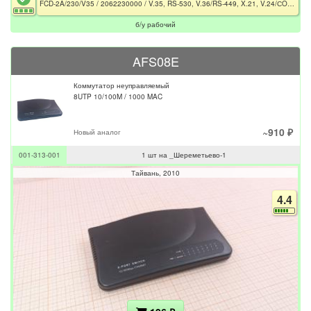
FCD-2A/230/V35 / 2062230000 / V.35, RS-530, V.36/RS-449, X.21, V.24/СOM-Port/RJ-45/DB-15/2x BNC
б/у рабочий
AFS08E
Коммутатор неуправляемый
8UTP 10/100M / 1000 MAC
~910 ₽
Новый аналог
001-313-001
1 шт на _Шереметьево-1
Тайвань
2010
4.4