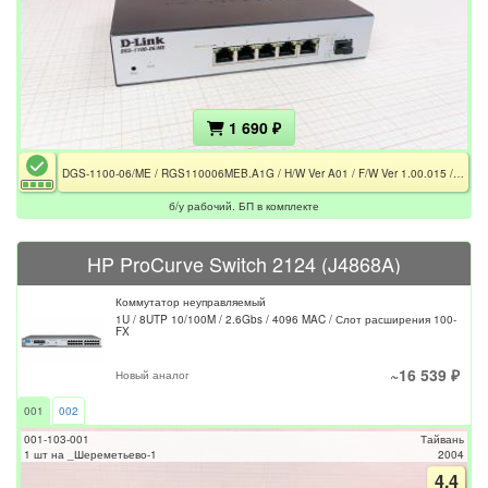
1 690 ₽
DGS-1100-06/ME / RGS110006MEB.A1G / H/W Ver A01 / F/W Ver 1.00.015 / EAC / CE / БП в комплекте
б/у рабочий. БП в комплекте
HP ProCurve Switch 2124 (J4868A)
Коммутатор неуправляемый
1U / 8UTP 10/100M / 2.6Gbs / 4096 MAC / Слот расширения 100-
FX
~16 539 ₽
Новый аналог
001
002
001-103-001
Тайвань
1 шт на _Шереметьево-1
2004
4.4