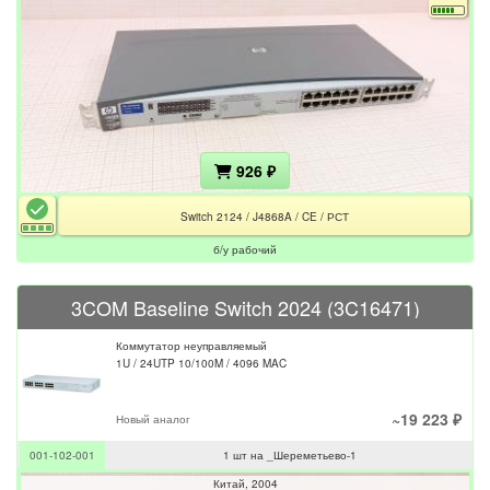
926 ₽
Switch 2124 / J4868A / CE / РСТ
б/у рабочий
3COM Baseline Switch 2024 (3C16471)
Коммутатор неуправляемый
1U / 24UTP 10/100M / 4096 MAC
~19 223 ₽
Новый аналог
001-102-001
1 шт на _Шереметьево-1
Китай
2004