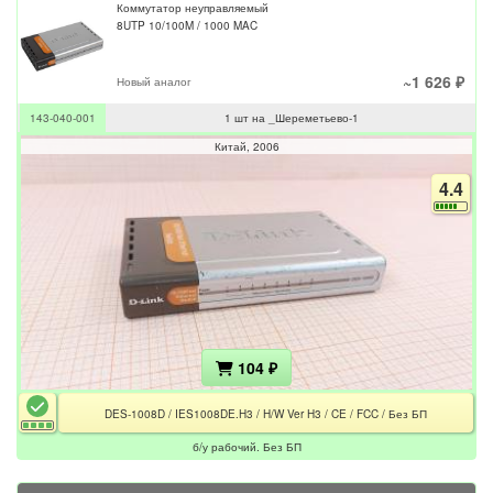
Коммутатор неуправляемый
8UTP 10/100M / 1000 MAC
~1 626 ₽
Новый аналог
143-040-001
1 шт на _Шереметьево-1
Китай
2006
4.4
104 ₽
DES-1008D / IES1008DE.H3 / H/W Ver H3 / CE / FCC / Без БП
б/у рабочий. Без БП