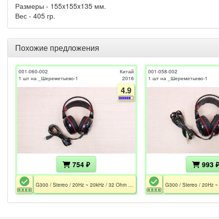
Размеры - 155x155x135 мм.
Вес - 405 гр.
Похожие предложения
001-060-002
Китай
001-058-002
1 шт на _Шереметьево-1
2016
1 шт на _Шереметьево-1
4.9
754 ₽
993 
G300 / Stereo / 20Hz ~ 20kHz / 32 Ohm / Mic 50Hz - 16kHz / 2xMiniJack 3.5 / 2.2m / Подсветка / Дефект микрофона