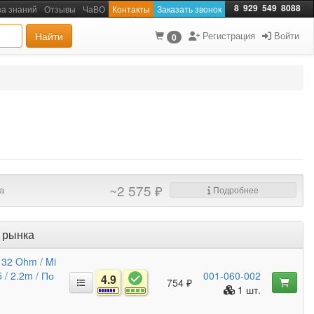
8
929
549
8088
за знаний
Отзывы
ЧаВО
Контакты
Заказать звонок
Найти
Регистрация
Войти
0
~2 575 ₽
а
Подробнее
 рынка
 32 Ohm / Mi
 / 2.2m / По
001-060-002
4.9
754 ₽
1 шт.