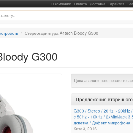
О компании
Оплата
Доставка
Гарантия
Ба
устройств
Стереогарнитура A4tech Bloody G300
Bloody G300
Цена аналогичного нового товар
Предложения вторичного
G300 / Stereo / 20Hz ~ 20kHz /
c 50Hz - 16kHz / 2xMiniJack 3.5
дсветка / Дефект микрофона
Китай
2016