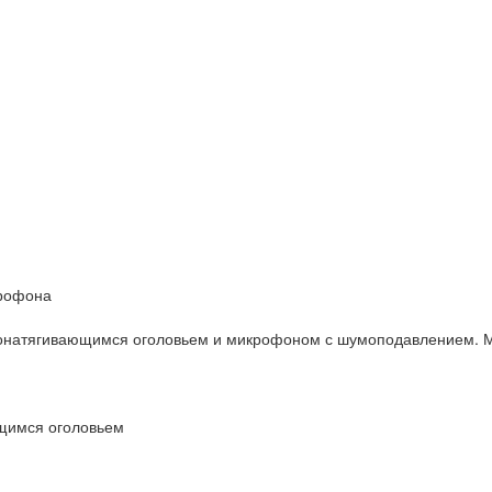
крофона
онатягивающимся оголовьем и микрофоном с шумоподавлением. Мно
ющимся оголовьем