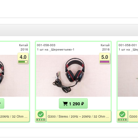
Китай
001-058-003
Китай
001-058-001
2016
1 шт на _Шереметьево-1
2016
1 шт на _Ше
4.0
5.0
₽
1 290 ₽
G300 / Stereo / 20Hz ~ 20kHz / 32 Ohm / Mic 50Hz - 16kHz / 2xMiniJack 3.5 / 2.2m / Подсветка
G300 / Stereo / 20Hz ~ 20kHz / 32 Ohm / Mic 50Hz - 16kHz / 2xMiniJack 3.5 / 2.2m / Подсветка