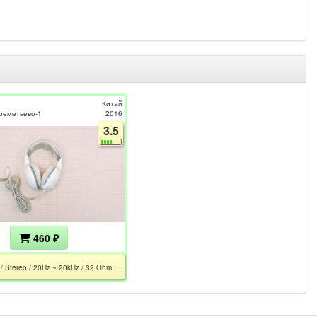
Китай
реметьево-1
2016
3.5
460 ₽
G300 / Stereo / 20Hz ~ 20kHz / 32 Ohm / Mic 50Hz - 16kHz / 2xMiniJack 3.5 / 2.2m / Подсветка /Не работает правый динамик