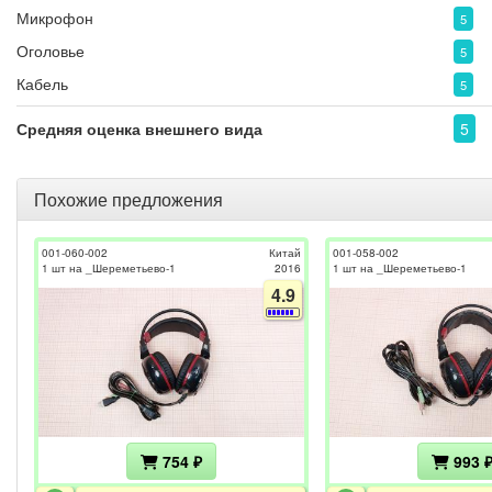
Микрофон
5
Оголовье
5
Кабель
5
Средняя оценка внешнего вида
5
Похожие предложения
001-060-002
Китай
001-058-002
1 шт на _Шереметьево-1
2016
1 шт на _Шереметьево-1
4.9
754 ₽
993 