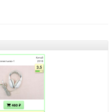
Китай
реметьево-1
2016
3.5
460 ₽