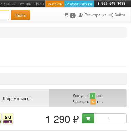
8
929
549
8088
за знаний
Отзывы
ЧаВО
Контакты
Заказать звонок
Найти
Регистрация
Войти
0
шт.
Доступно
1
 _Шереметьево-1
шт.
В резерве
0
1 290 ₽
5.0