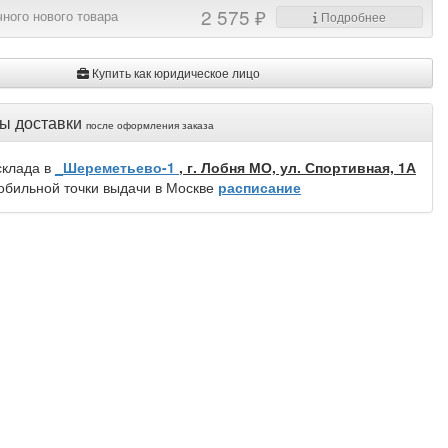
2 575 ₽
ного нового товара
Подробнее
Купить как юридическое лицо
ы доставки
после оформления заказа
склада в
_Шереметьево-1
, г. Лобня МО, ул. Спортивная, 1А
обильной точки выдачи в Москве
расписание