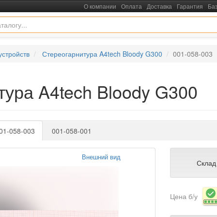
О компании
Оплата
Доставка
Гарантия
Ба
устройств
Стереогарнитура A4tech Bloody G300
001-058-003
тура A4tech Bloody G300
01-058-003
001-058-001
Внешний вид
Склад
Цена б/у