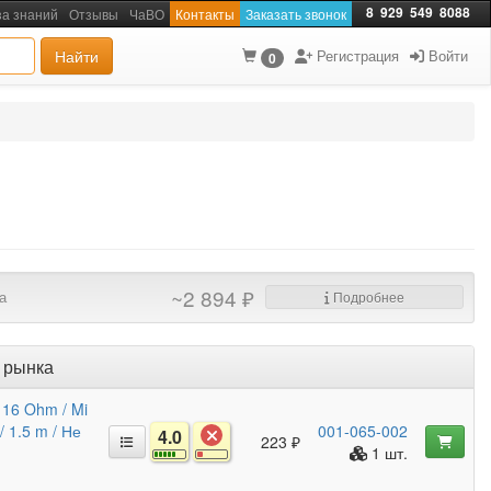
8
929
549
8088
за знаний
Отзывы
ЧаВО
Контакты
Заказать звонок
Найти
Регистрация
Войти
0
~2 894 ₽
а
Подробнее
 рынка
 16 Ohm / Mi
/ 1.5 m / Не
001-065-002
4.0
223 ₽
1 шт.