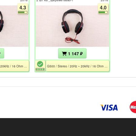
4.3
4.0
₽
1 147 ₽
G500 / Stereo / 20Hz ~ 20kHz / 16 Ohm / Mic 50 Hz - 16 kHz / MiniJack 3.5 / 1.5 m
G500 / Stereo / 20Hz ~ 20kHz / 16 Ohm / Mic 50 Hz - 16 kHz / MiniJack 3.5 / 1.5 m