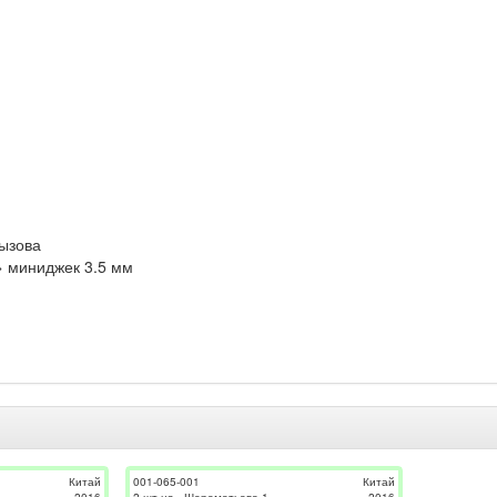
вызова
> миниджек 3.5 мм
Китай
001-065-001
Китай
2016
2 шт на _Шереметьево-1
2016