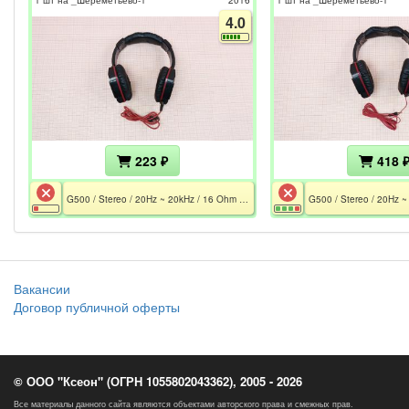
4.0
223 ₽
418 
G500 / Stereo / 20Hz ~ 20kHz / 16 Ohm / Mic 50 Hz - 16 kHz / MiniJack 3.5 / 1.5 m / Не работает
Вакансии
Договор публичной оферты
© ООО "Ксеон" (ОГРН 1055802043362), 2005 - 2026
Все материалы данного сайта являются объектами авторского права и смежных прав.