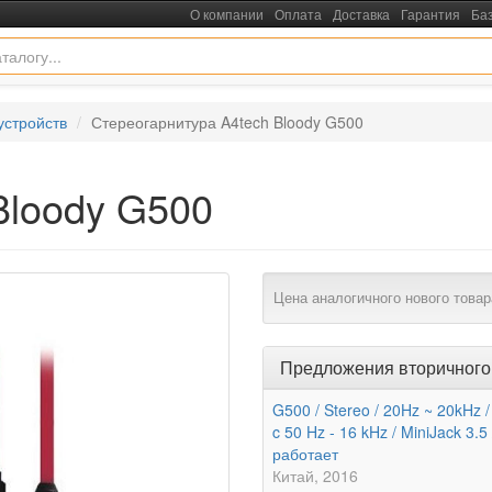
О компании
Оплата
Доставка
Гарантия
Ба
устройств
Стереогарнитура A4tech Bloody G500
Bloody G500
Цена аналогичного нового товар
Предложения вторичного
G500 / Stereo / 20Hz ~ 20kHz /
c 50 Hz - 16 kHz / MiniJack 3.5 
работает
Китай
2016