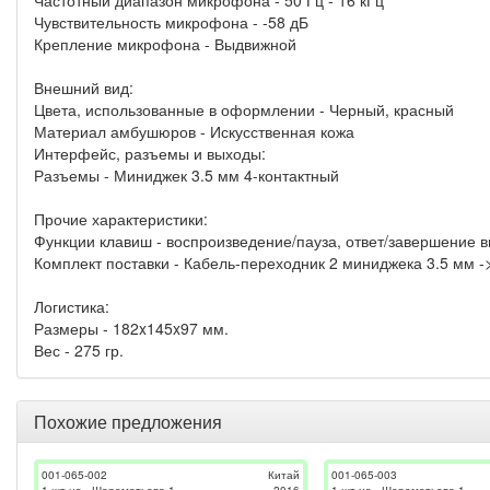
Чувствительность микрофона - -58 дБ
Крепление микрофона - Выдвижной
Внешний вид:
Цвета, использованные в оформлении - Черный, красный
Материал амбушюров - Искусственная кожа
Интерфейс, разъемы и выходы:
Разъемы - Миниджек 3.5 мм 4-контактный
Прочие характеристики:
Функции клавиш - воспроизведение/пауза, ответ/завершение 
Комплект поставки - Кабель-переходник 2 миниджека 3.5 мм -
Логистика:
Размеры - 182x145x97 мм.
Вес - 275 гр.
Похожие предложения
001-065-002
Китай
001-065-003
1 шт на _Шереметьево-1
2016
1 шт на _Шереметьево-1