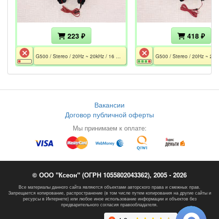
223 ₽
418 ₽
G500 / Stereo / 20Hz ~ 20kHz / 16 Ohm / Mic 50 Hz - 16 kHz / MiniJack 3.5 / 1.5 m / Не работает
Вакансии
Договор публичной оферты
Мы принимаем к оплате:
© ООО "Ксеон" (ОГРН 1055802043362), 2005 - 2026
Все материалы данного сайта являются объектами авторского права и смежных прав.
Запрещается копирование, распространение (в том числе путем копирования на другие сайты и
ресурсы в Интернете) или любое иное использование информации и объектов без
предварительного согласия правообладателя.