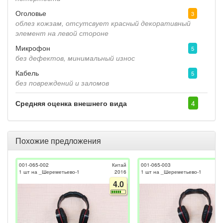
Оголовье
3
облез кожзам, отсутсвует красный декоративный
элемент на левой стороне
Микрофон
5
без дефектов, минимальный износ
Кабель
5
без повреждений и заломов
Средняя оценка внешнего вида
4
Похожие предложения
001-065-002
Китай
001-065-003
1 шт на _Шереметьево-1
2016
1 шт на _Шереметьево-1
4.0