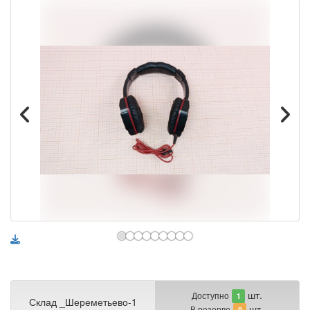
шт.
Доступно
1
Склад _Шереметьево-1
шт.
В резерве
0