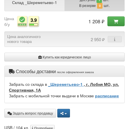
Склад _Шереметьево-1
шт.
В резерве
0
Цена
3.9
1 208 ₽
б/у
Цена аналогичного
2 950 ₽
нового товара
Купить как юридическое лицо
Способы доставки
после оформления заказа
Забрать со склада в
_Шереметьево-1
, г. Лобня МО, ул.
Спортивная, 1А
Забрать с мобильной точки выдачи в Москве
расписание
Задать вопрос продавцу
USB / 104 кл.
Подробнее