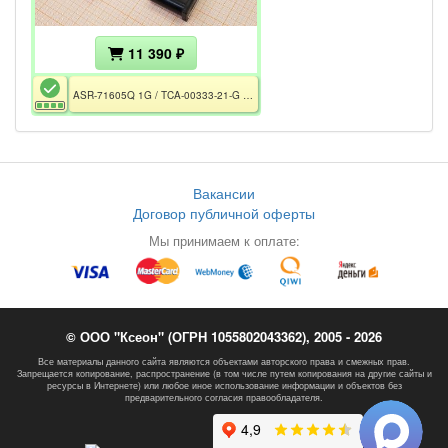
11 390 ₽
ASR-71605Q 1G / TCA-00333-21-G / AFM-700 CC
Вакансии
Договор публичной оферты
Мы принимаем к оплате:
© ООО "Ксеон" (ОГРН 1055802043362), 2005 - 2026
Все материалы данного сайта являются объектами авторского права и смежных прав.
Запрещается копирование, распространение (в том числе путем копирования на другие сайты и
ресурсы в Интернете) или любое иное использование информации и объектов без
предварительного согласия правообладателя.