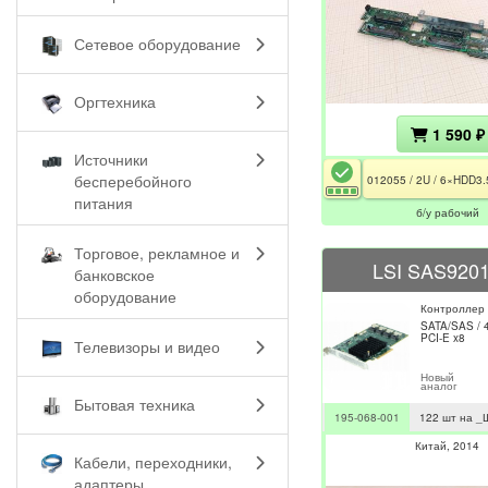
Сетевое оборудование
Оргтехника
1 590 ₽
Источники
бесперебойного
питания
б/у рабочий
Торговое, рекламное и
LSI SAS9201
банковское
оборудование
Контроллер
SATA/SAS / 
PCI-E x8
Телевизоры и видео
Новый
аналог
Бытовая техника
195-068-001
122 шт на _
Китай
2014
Кабели, переходники,
адаптеры