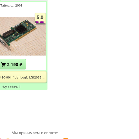
Тайланд
2008
5.0
2 190 ₽
HP 399480-001 / LSI Logic LSI20320C-HP / L3-00066-01С
б/у рабочий
Мы принимаем к оплате: