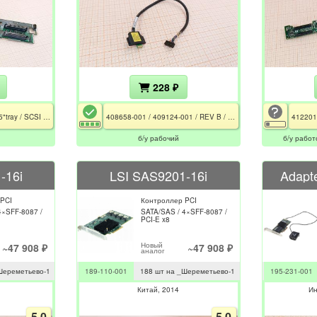
228 ₽
012055 / 2U / 6×HDD3.5"tray / SCSI Ultra320
408658-001 / 409124-001 / REV B / 28см / 15pin to 20pin
б/у рабочий
б/у работ
-16i
LSI SAS9201-16i
Adapt
 PCI
Контроллер PCI
4×SFF-8087 /
SATA/SAS / 4×SFF-8087 /
PCI-E x8
Новый
~47 908 ₽
~47 908 ₽
аналог
Шереметьево-1
189-110-001
188 шт на _Шереметьево-1
195-231-001
Китай
2014
И
5.0
5.0