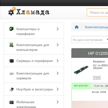
Комплектующи
Компьютеры и
периферия
По дате поступления
Комплектующие для
компьютеров
HP 01205
Серверы и периферия
Backplane
2U / 6×HDD3.
Ultra320
Комплектующие для
Новый
серверов
аналог
001-672-001
2 шт на _Ш
Ноутбуки и аксессуары
Китай
2006
Мобильная
электроника