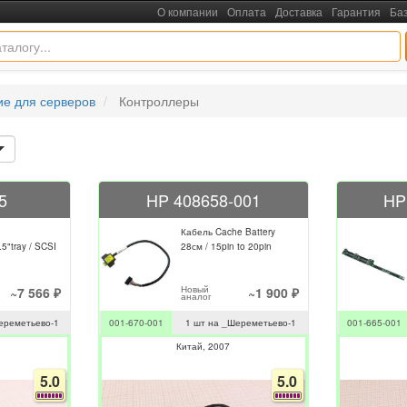
О компании
Оплата
Доставка
Гарантия
Ба
е для серверов
Контроллеры
5
HP 408658-001
HP
Кабель Cache Battery
5"tray / SCSI
28см / 15pin to 20pin
Новый
~7 566 ₽
~1 900 ₽
аналог
ереметьево-1
001-670-001
1 шт на _Шереметьево-1
001-665-001
Китай
2007
5.0
5.0