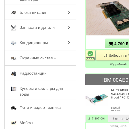
Блоки питания
Запчасти и детали
Кондиционеры
4 790 ₽
LSI SAS9201-16i 
Охранные системы
б/у рабочий
Радиостанции
IBM 00AE9
Кулеры и фильтры для
Контроллер
воды
SATA/SAS / 2
8-port / PCI-
Фото и видео техника
Новый
аналог
217-307-001
1 шт на _Ш
Мебель
Китай
2014