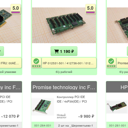
5.0
5.0
₽
1 190 ₽
IBM PN: 00AE912 / IBM FRU: 00AE914 / LSI SAS9300-8e
HP 012531-501 / 412736-001 / 012532-000
ой упаковке
б/у рабочий
б/у р
Promise technology inc FastTrak SX4060
Promise technology inc FastTrak TX4000
HP
PCI IDE
Контроллер PCI IDE
IDE) / PCI
IDE / 4xP39(IDE) / PCI
Новый
~12 070 ₽
~9 980 ₽
аналог
ереметьево-1
001-264-001
2 шт на _Шереметьево-1
001-261-001