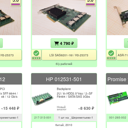
4 790 ₽
/ H3-25373
LSI SAS9201-16i / H3-25373
б/у рабочий
12
HP 012531-501
 PCI
Backplane
x SFF-8644 /
2U / 8×HDD2.5"tray / 2×SF
E x8 / 12 Gb/s
F8484 / SATA/SAS 3Gbs
Новый
~15 448 ₽
~8 630 ₽
аналог
ереметьево-1
217-313-001
1 шт на _Шереметьево-1
001-265-002
Китай
2010