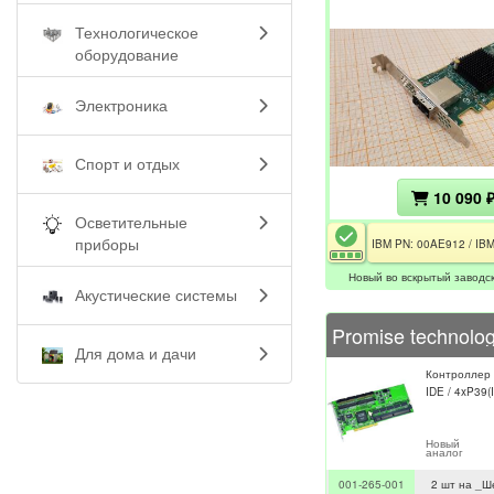
Технологическое
оборудование
Электроника
Спорт и отдых
10 090 
Осветительные
приборы
Новый во вскрытый заводск
Акустические системы
Для дома и дачи
Контроллер 
IDE / 4xP39(
Новый
аналог
001-265-001
2 шт на _Ш