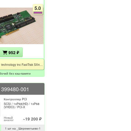
5.0
952 ₽
Promise technology inc FastTrak SX4060
абочий без кэш-памяти
 399480-001
Контроллер PCI
SCSI / 1xP68(HD) / 1xP68
(VHDCI) / PCI-X
Новый
~19 200 ₽
аналог
1 шт на _Шереметьево-1