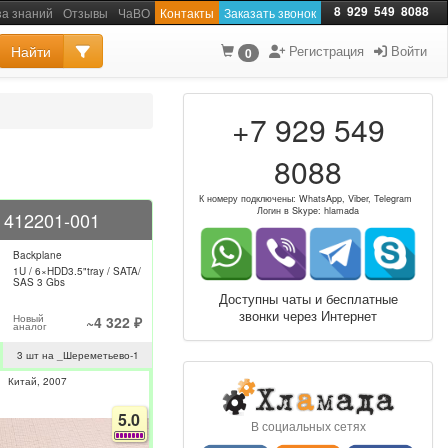
8
929
549
8088
за знаний
Отзывы
ЧаВО
Контакты
Заказать звонок
Найти
Регистрация
Войти
0
+7 929 549
8088
К номеру подключены: WhatsApp, Viber, Telegram
Логин в Skype: hlamada
 412201-001
Backplane
1U / 6×HDD3.5"tray / SATA/
SAS 3 Gbs
Доступны чаты и бесплатные
звонки через Интернет
Новый
~4 322 ₽
аналог
3 шт на _Шереметьево-1
Китай
2007
5.0
В социальных сетях