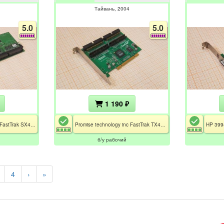
Тайвань
2004
5.0
5.0
1 190 ₽
Promise technology inc FastTrak SX4060 / 256MB
Promise technology inc FastTrak TX4000
б/у рабочий
4
›
»