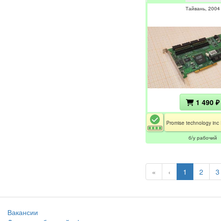
Тайвань
2004
1 490 ₽
б/у рабочий
«
‹
1
2
3
Вакансии