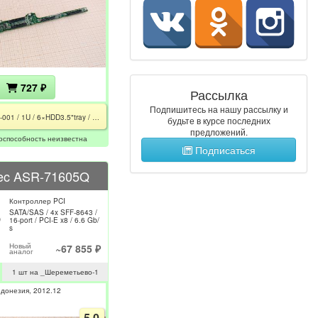
727 ₽
Рассылка
Подпишитесь на нашу рассылку и
412201-001 / 1U / 6×HDD3.5"tray / SATA/SAS 3 Gbs
будьте в курсе последних
предложений.
оспособность неизвестна
Подписаться
ec ASR-71605Q
Контроллер PCI
SATA/SAS / 4x SFF-8643 /
16-port / PCI-E x8 / 6.6 Gb/
s
Новый
~67 855 ₽
аналог
1 шт на _Шереметьево-1
ндонезия
2012.12
5.0