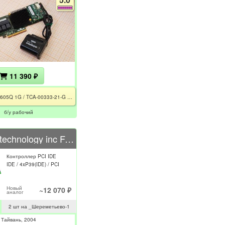
11 390 ₽
ASR-71605Q 1G / TCA-00333-21-G / AFM-700 CC
б/у рабочий
Promise technology inc FastTrak SX4060
Контроллер PCI IDE
IDE / 4xP39(IDE) / PCI
Новый
~12 070 ₽
аналог
2 шт на _Шереметьево-1
Тайвань
2004