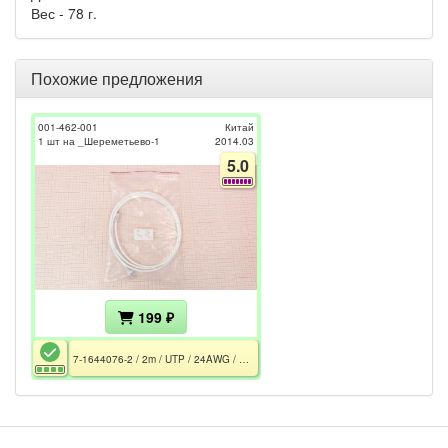
Вес - 78 г.
Похожие предложения
001-462-001
Китай
1 шт на _Шереметьево-1
2014.03
5.0
199 ₽
7-1644076-2 / 2m / UTP / 24AWG / Cat.5e / 4PR / PVC / RJ-45 / Белый