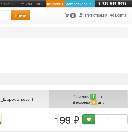
8
929
549
8088
за знаний
Отзывы
ЧаВО
Контакты
Заказать звонок
Найти
Регистрация
Войти
0
шт.
Доступно
1
 _Шереметьево-1
шт.
В резерве
0
199 ₽