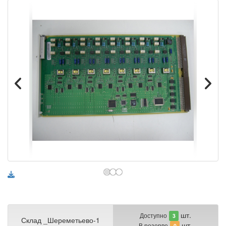
шт.
Доступно
3
Склад _Шереметьево-1
шт.
В резерве
0