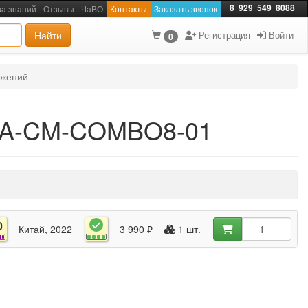
8
929
549
8088
за знаний
Отзывы
ЧаВО
Контакты
Заказать звонок
Найти
Регистрация
Войти
0
ожений
rt A-CM-COMBO8-01
0
Китай
2022
3 990 ₽
1 шт.