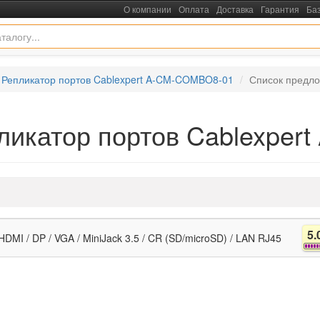
О компании
Оплата
Доставка
Гарантия
Ба
Репликатор портов Cablexpert A-CM-COMBO8-01
Список предл
ликатор портов Cablexpe
5.
DMI / DP / VGA / MiniJack 3.5 / CR (SD/microSD) / LAN RJ45