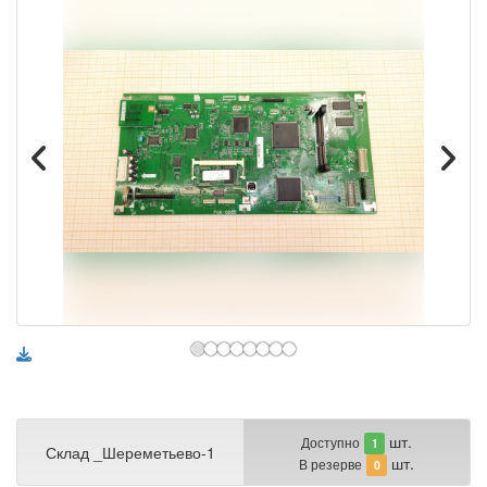
шт.
Доступно
1
Склад _Шереметьево-1
шт.
В резерве
0