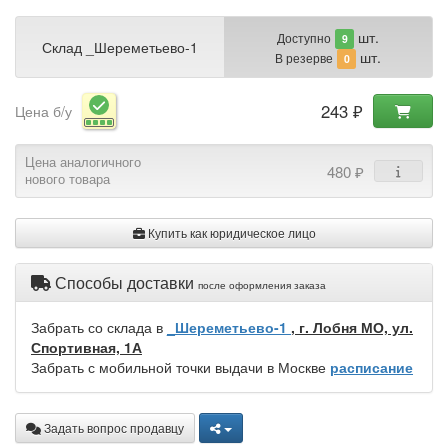
шт.
Доступно
9
Склад _Шереметьево-1
шт.
В резерве
0
243 ₽
Цена б/у
Цена аналогичного
480 ₽
нового товара
Купить как юридическое лицо
Способы доставки
после оформления заказа
Забрать со склада в
_Шереметьево-1
, г. Лобня МО, ул.
Спортивная, 1А
Забрать с мобильной точки выдачи в Москве
расписание
Задать вопрос продавцу