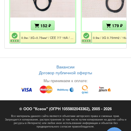
152 ₽
179 ₽
0.9м / 3G×0.75мм² / CEE 7/7 16A / C5 2.5A / Чёрный
Вакансии
Договор публичной оферты
Мы принимаем к оплате:
© ООО "Ксеон" (ОГРН 1055802043362), 2005 - 2026
Все материалы данного сайта являются объектами авторского права и смежных прав.
Запрещается копирование, распространение (в том числе путем копирования на другие сайты и
ресурсы в Интернете) или любое иное использование информации и объектов без
предварительного согласия правообладателя.