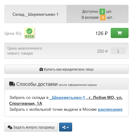
шт.
Доступно
2
Склад _Шереметьево-1
шт.
В резерве
0
126 ₽
Цена б/у
Цена аналогичного
250 ₽
нового товара
Купить как юридическое лицо
Способы доставки
после оформления заказа
Забрать со склада в
_Шереметьево-1
, г. Лобня МО, ул.
Спортивная, 1А
Забрать с мобильной точки выдачи в Москве
расписание
Задать вопрос продавцу