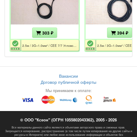
303 ₽
394 ₽
2.5м / 3G×1.0мм² / CEE 7/7 Угловой 16A / C13 10A / Чёрный
Вакансии
Договор публичной оферты
Мы принимаем к оплате:
© ООО "Ксеон" (ОГРН 1055802043362), 2005 - 2026
Все материалы данного сайта являются объектами авторского права и смежных прав.
Запрещается копирование, распространение (в том числе путем копирования на другие сайты и
ресурсы в Интернете) или любое иное использование информации и объектов без