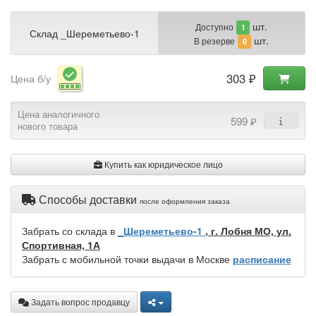
шт.
Доступно
1
Склад _Шереметьево-1
шт.
В резерве
0
303 ₽
Цена б/у
Цена аналогичного
599 ₽
нового товара
Купить как юридическое лицо
Способы доставки
после оформления заказа
Забрать со склада в
_Шереметьево-1
, г. Лобня МО, ул.
Спортивная, 1А
Забрать с мобильной точки выдачи в Москве
расписание
Задать вопрос продавцу