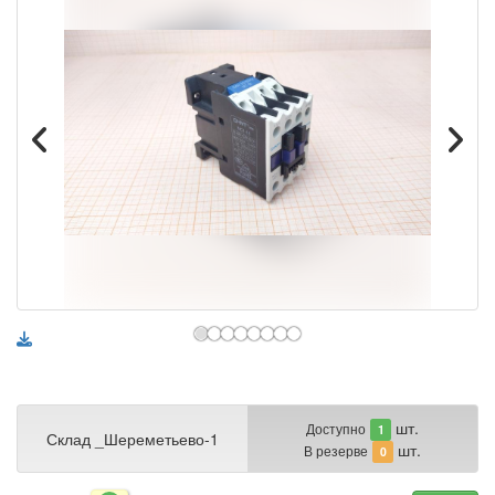
шт.
Доступно
1
Склад _Шереметьево-1
шт.
В резерве
0