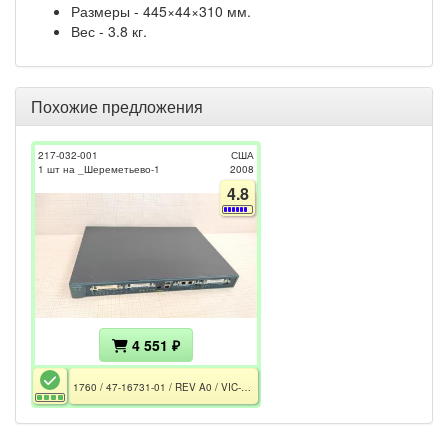
Размеры - 445×44×310 мм.
Вес - 3.8 кг.
Похожие предложения
217-032-001
США
1 шт на _Шереметьево-1
2008
4.8
4 551 ₽
1760 / 47-16731-01 / REV A0 / VIC-2FXS / CE / РСТ