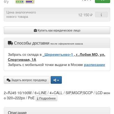
б/у
Цена аналогичного
12 150 ₽
нового товара
Купить как юридическое лицо
Способы доставки
после оформления заказа
Забрать со склада в
_Шереметьево-1
, г. Лобня МО, ул.
Спортивная, 1А
Забрать с мобильной точки выдачи в Москве
расписание
Задать вопрос продавцу
2×RJ45 10/100M / 6×LINE / 4×CALL / SIP,MGCP,SCCP / LCD мон
о 320×222px / PoE
Подробнее
Описание