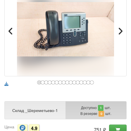
шт.
Доступно
1
Склад _Шереметьево-1
шт.
В резерве
0
Цена
4.9
751 ₽