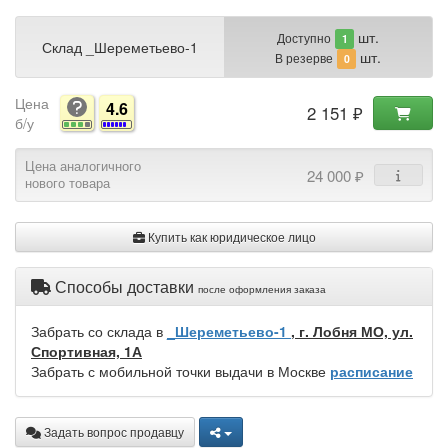
шт.
Доступно
1
Склад _Шереметьево-1
шт.
В резерве
0
Цена
4.6
2 151 ₽
б/у
Цена аналогичного
24 000 ₽
нового товара
Купить как юридическое лицо
Способы доставки
после оформления заказа
Забрать со склада в
_Шереметьево-1
, г. Лобня МО, ул.
Спортивная, 1А
Забрать с мобильной точки выдачи в Москве
расписание
Задать вопрос продавцу