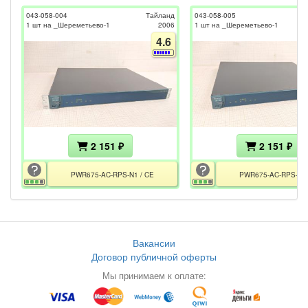
043-058-004
Тайланд
043-058-005
1 шт на _Шереметьево-1
2006
1 шт на _Шереметьево-1
4.6
2 151 ₽
2 151 ₽
PWR675-AC-RPS-N1 / CE
PWR675-AC-RPS-N1 
Вакансии
Договор публичной оферты
Мы принимаем к оплате: