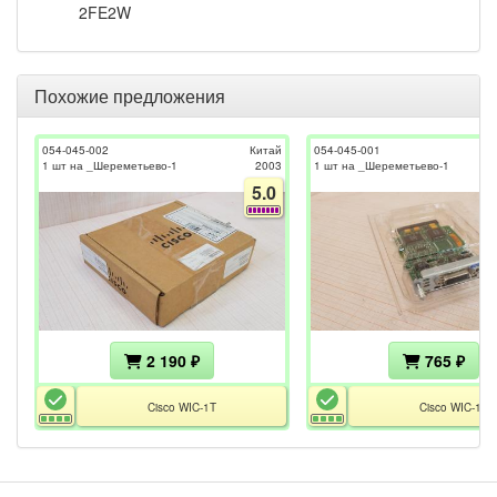
2FE2W
Похожие предложения
054-045-002
Китай
054-045-001
1 шт на _Шереметьево-1
2003
1 шт на _Шереметьево-1
5.0
2 190 ₽
765 ₽
Cisco WIC-1T
Cisco WIC-1T