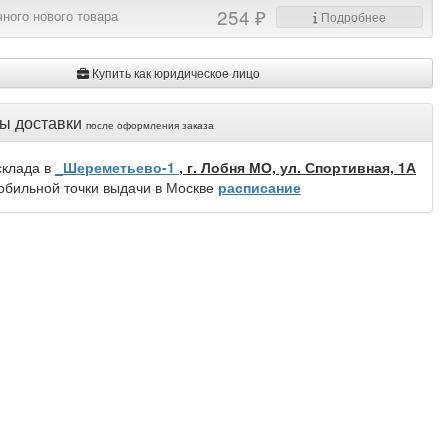
254 ₽
ного нового товара
Подробнее
Купить как юридическое лицо
ы доставки
после оформления заказа
склада в
_Шереметьево-1
, г. Лобня МО, ул. Спортивная, 1А
обильной точки выдачи в Москве
расписание