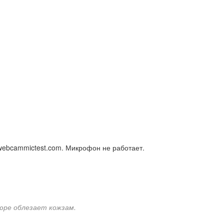
webcammictest.com. Микрофон не работает.
ре облезает кожзам.