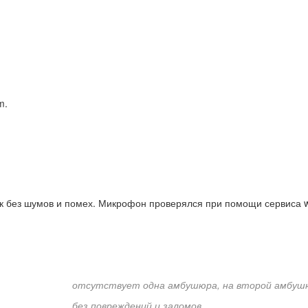
m.
ук без шумов и помех. Микрофон проверялся при помощи сервиса 
отсутствует одна амбушюра, на второй амбушю
без повреждений и заломов