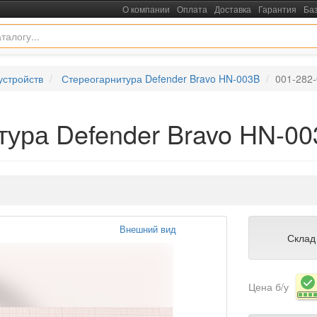
О компании
Оплата
Доставка
Гарантия
Ба
устройств
Стереогарнитура Defender Bravo HN-003B
001-282
тура Defender Bravo HN-0
Внешний вид
Склад
Цена б/у