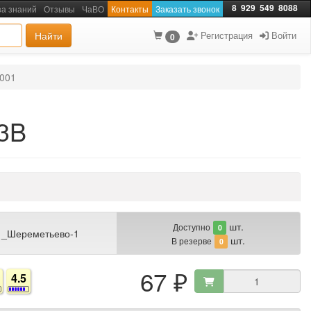
8
929
549
8088
за знаний
Отзывы
ЧаВО
Контакты
Заказать звонок
Найти
Регистрация
Войти
0
-001
03B
шт.
Доступно
0
 _Шереметьево-1
шт.
В резерве
0
67 ₽
4.5