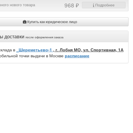
968 ₽
ного нового товара
Подробнее
Купить как юридическое лицо
ы доставки
после оформления заказа
склада в
_Шереметьево-1
, г. Лобня МО, ул. Спортивная, 1А
обильной точки выдачи в Москве
расписание