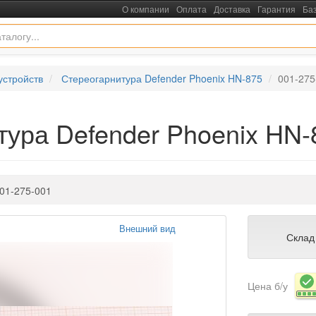
О компании
Оплата
Доставка
Гарантия
Ба
устройств
Стереогарнитура Defender Phoenix HN-875
001-275
тура Defender Phoenix HN-
01-275-001
Внешний вид
Склад
Цена б/у