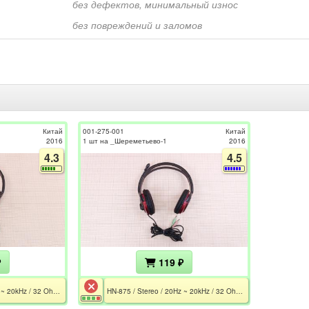
без дефектов, минимальный износ
без повреждений и заломов
Китай
001-275-001
Китай
2016
1 шт на _Шереметьево-1
2016
4.3
4.5
₽
119 ₽
HN-875 / Stereo / 20Hz ~ 20kHz / 32 Ohm / Mic 20Hz ~ 16kHz / 2x MiniJack 3.5 / 1.8 m / Не работает микрофон
HN-875 / Stereo / 20Hz ~ 20kHz / 32 Ohm / Mic 20Hz ~ 16kHz / 2x MiniJack 3.5 / 1.8 m / Дефект звука и микрофона