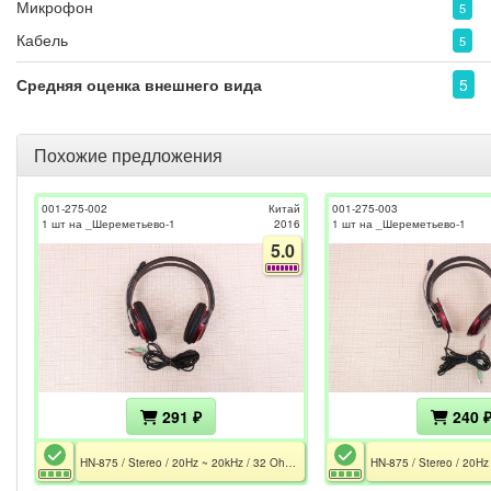
Микрофон
5
Кабель
5
Средняя оценка внешнего вида
5
Похожие предложения
001-275-002
Китай
001-275-003
1 шт на _Шереметьево-1
2016
1 шт на _Шереметьево-1
5.0
291 ₽
240 
HN-875 / Stereo / 20Hz ~ 20kHz / 32 Ohm / Mic 20Hz ~ 16kHz / 2x MiniJack 3.5 / 1.8 m / Не работает микрофон