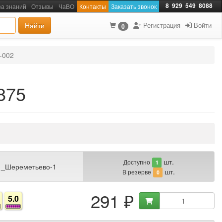
8
929
549
8088
за знаний
Отзывы
ЧаВО
Контакты
Заказать звонок
Найти
Регистрация
Войти
0
-002
875
шт.
Доступно
1
 _Шереметьево-1
шт.
В резерве
0
291 ₽
5.0