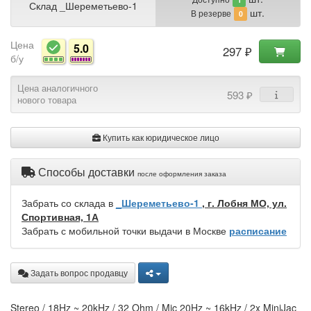
Склад _Шереметьево-1
шт.
В резерве
0
Цена
5.0
297 ₽
б/у
Цена аналогичного
593 ₽
нового товара
Купить как юридическое лицо
Способы доставки
после оформления заказа
Забрать со склада в
_Шереметьево-1
, г. Лобня МО, ул.
Спортивная, 1А
Забрать с мобильной точки выдачи в Москве
расписание
Задать вопрос продавцу
Stereo / 18Hz ~ 20kHz / 32 Ohm / Mic 20Hz ~ 16kHz / 2x MiniJac