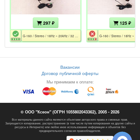
297 ₽
125 ₽
G-160 / Stereo / 18Hz ~ 20kHz / 32 Ohm / Mic 20Hz ~ 16kHz / 2x MiniJack 3.5 / 2.5 m
Вакансии
Договор публичной оферты
Мы принимаем к оплате:
© ООО "Ксеон" (ОГРН 1055802043362), 2005 - 2026
Все материалы данного сайта являются объектами авторского права и смежных прав.
Запрещается копирование, распространение (в том числе путем копирования на другие сайты и
ресурсы в Интернете) или любое иное использование информации и объектов без
предварительного согласия правообладателя.