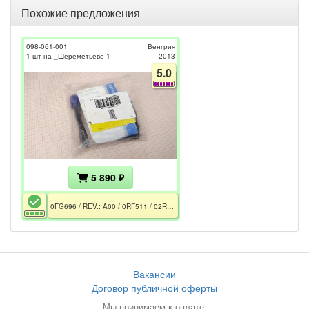
Похожие предложения
098-061-001
Венгрия
1 шт на _Шереметьево-1
2013
5.0
5 890 ₽
0FG696 / REV.: A00 / 0RF511 / 02R512 / 00R717 / CE / РСТ
Вакансии
Договор публичной оферты
Мы принимаем к оплате: