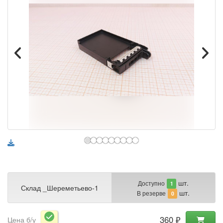
шт.
Доступно
1
Склад _Шереметьево-1
шт.
В резерве
0
360 ₽
Цена б/у