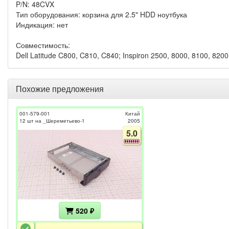
P/N: 48CVX
Тип оборудования: корзина для 2.5" HDD ноутбука
Индикация: нет
Совместимость:
Dell Latitude C800, C810, C840; Inspiron 2500, 8000, 8100, 8200
Похожие предложения
001-579-001
Китай
12 шт на _Шереметьево-1
2005
5.0
520 ₽