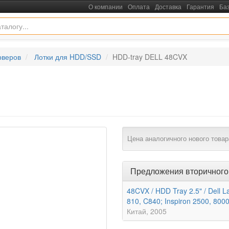
О компании
Оплата
Доставка
Гарантия
Ба
рверов
Лотки для HDD/SSD
HDD-tray DELL 48CVX
Цена аналогичного нового товар
Предложения вторичного
48CVX / HDD Tray 2.5" / Dell L
810, C840; Inspiron 2500, 800
Китай
2005