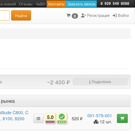
8
929
549
8088
за знаний
Отзывы
ЧаВО
Контакты
Заказать звонок
Найти
Регистрация
Войти
0
~2 400 ₽
а
Подробнее
 рынка
atitude C800, C
001-579-001
5.0
0, 8100, 8200
520 ₽
12 шт.