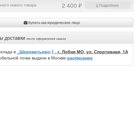
2 400 ₽
ного нового товара
Подробнее
Купить как юридическое лицо
ы доставки
после оформления заказа
склада в
_Шереметьево-1
, г. Лобня МО, ул. Спортивная, 1А
обильной точки выдачи в Москве
расписание