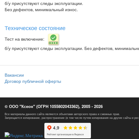
б/у присутствуют следы эксплуатации.
Без дефектов, минимальный износ.
Техническое состояние
Тест на включение:
б/у присутствуют следы эксплуатации. Без дефектов, минимальн
Вакансии
Договор публичной оферты
© ООО "Ксеон" (ОГРН 1055802043362), 2005 - 2026
Все материалы данного сайта являются объектами авторского права и смежных прав.
Запрещается копирование, распространение (в том числе путем копирования на другие сайты и ре