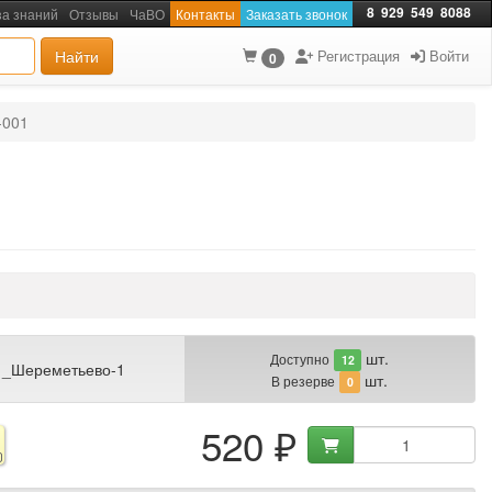
8
929
549
8088
за знаний
Отзывы
ЧаВО
Контакты
Заказать звонок
Найти
Регистрация
Войти
0
-001
шт.
Доступно
12
 _Шереметьево-1
шт.
В резерве
0
520 ₽