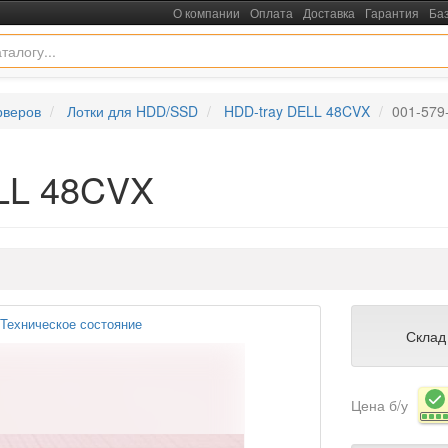
О компании
Оплата
Доставка
Гарантия
Ба
рверов
Лотки для HDD/SSD
HDD-tray DELL 48CVX
001-579
ELL 48CVX
Техническое состояние
Склад
Цена б/у