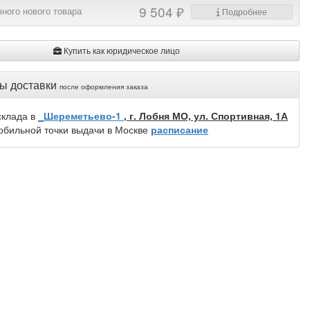
9 504 ₽
ного нового товара
Подробнее
Купить как юридическое лицо
ы доставки
после оформления заказа
склада в
_Шереметьево-1
, г. Лобня МО, ул. Спортивная, 1А
обильной точки выдачи в Москве
расписание