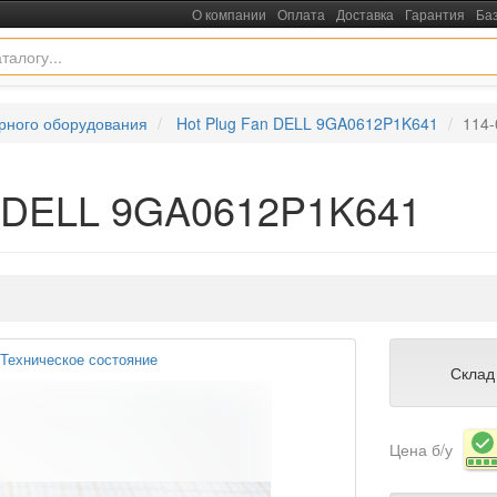
О компании
Оплата
Доставка
Гарантия
Ба
рного оборудования
Hot Plug Fan DELL 9GA0612P1K641
114-
an DELL 9GA0612P1K641
Техническое состояние
Склад
Цена б/у