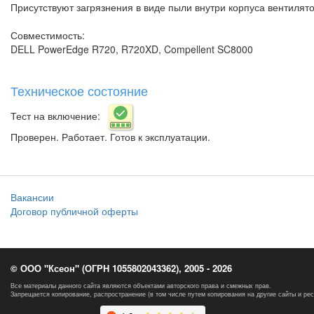
Присутствуют загрязнения в виде пыли внутри корпуса вентилято
Совместимость:
DELL PowerEdge R720, R720XD, Compellent SC8000
Техническое состояние
Тест на включение:
Проверен. Работает. Готов к эксплуатации.
Вакансии
Договор публичной оферты
© ООО "Ксеон" (ОГРН 1055802043362), 2005 - 2026
Все материалы данного сайта являются объектами авторского права и смежных прав.
Запрещается копирование, распространение (в том числе путем копирования на другие сайты и ре