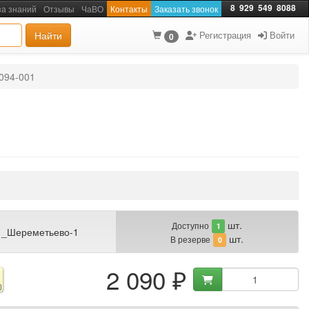
8
929
549
8088
за знаний
Отзывы
ЧаВО
Контакты
Заказать звонок
Найти
Регистрация
Войти
0
094-001
шт.
Доступно
1
 _Шереметьево-1
шт.
В резерве
0
2 090 ₽