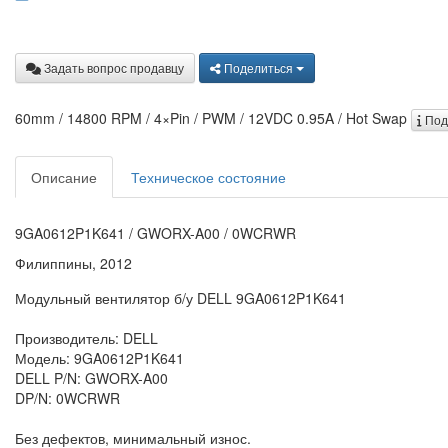
Задать вопрос продавцу
Поделиться
60mm / 14800 RPM / 4×Pin / PWM / 12VDC 0.95A / Hot Swap
Под
Описание
Техническое состояние
9GA0612P1K641 / GWORX-A00 / 0WCRWR
Филиппины, 2012
Модульный вентилятор б/у DELL 9GA0612P1K641
Производитель: DELL
Модель: 9GA0612P1K641
DELL P/N: GWORX-A00
DP/N: 0WCRWR
Без дефектов, минимальный износ.