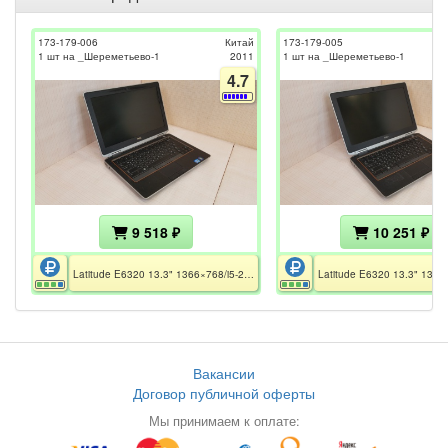
173-179-006
Китай
173-179-005
1 шт на _Шереметьево-1
2011
1 шт на _Шереметьево-1
4.7
9 518 ₽
10 251 ₽
Latitude E6320 13.3" 1366×768/i5-2520M/noRAM/250GB HDD/iHD3000/WiFi+BT/без АКБ и БП
Вакансии
Договор публичной оферты
Мы принимаем к оплате: