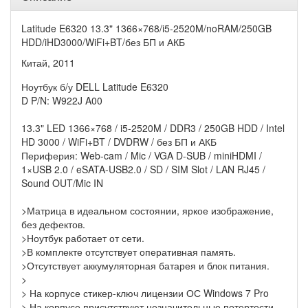
Latitude E6320 13.3" 1366×768/i5-2520M/noRAM/250GB
HDD/iHD3000/WiFi+BT/без БП и АКБ
Китай, 2011
Ноутбук б/у DELL Latitude E6320
D P/N: W922J A00
13.3" LED 1366×768 / i5-2520M / DDR3 / 250GB HDD / Intel
HD 3000 / WiFi+BT / DVDRW / без БП и АКБ
Периферия: Web-cam / Mic / VGA D-SUB / miniHDMI /
1×USB 2.0 / eSATA-USB2.0 / SD / SIM Slot / LAN RJ45 /
Sound OUT/Mic IN
>Матрица в идеальном состоянии, яркое изображение,
без дефектов.
>Ноутбук работает от сети.
>В комплекте отсутствует оперативная память.
>Отсутствует аккумуляторная батарея и блок питания.
>
> На корпусе стикер-ключ лицензии ОС Windows 7 Pro
> На корпусе присутствуют незначительные потертости,