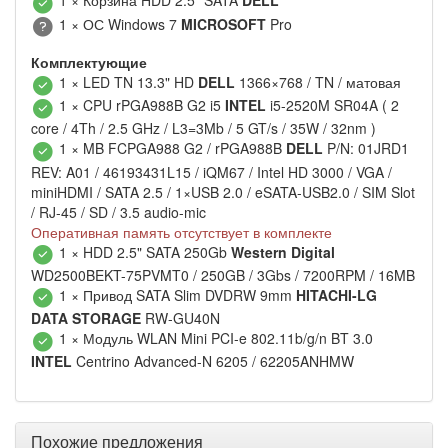
1 × Корзина HDD 2.5" SATA
DELL
1 × ОС Windows 7
MICROSOFT
Pro
Комплектующие
1 × LED TN 13.3" HD
DELL
1366×768 / TN / матовая
1 × CPU rPGA988B G2 i5
INTEL
i5-2520M SR04A ( 2
core / 4Th / 2.5 GHz / L3=3Mb / 5 GT/s / 35W / 32nm )
1 × MB FCPGA988 G2 / rPGA988B
DELL
P/N: 01JRD1
REV: A01 / 46193431L15 / iQM67 / Intel HD 3000 / VGA /
miniHDMI / SATA 2.5 / 1×USB 2.0 / eSATA-USB2.0 / SIM Slot
/ RJ-45 / SD / 3.5 audio-mic
Оперативная память отсутствует в комплекте
1 × HDD 2.5" SATA 250Gb
Western Digital
WD2500BEKT-75PVMT0 / 250GB / 3Gbs / 7200RPM / 16MB
1 × Привод SATA Slim DVDRW 9mm
HITACHI-LG
DATA STORAGE
RW-GU40N
1 × Модуль WLAN Mini PCI-e 802.11b/g/n BT 3.0
INTEL
Centrino Advanced-N 6205 / 62205ANHMW
Похожие предложения