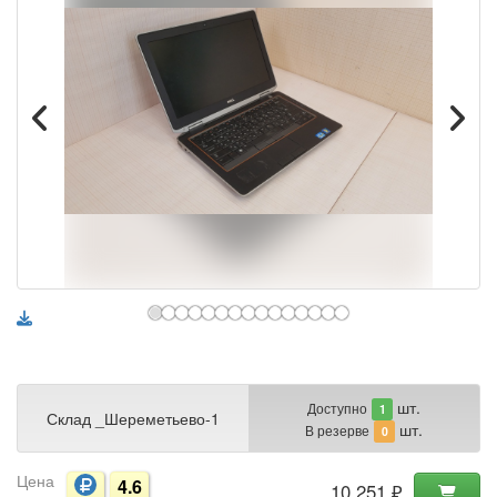
шт.
Доступно
1
Склад _Шереметьево-1
шт.
В резерве
0
Цена
4.6
10 251 ₽