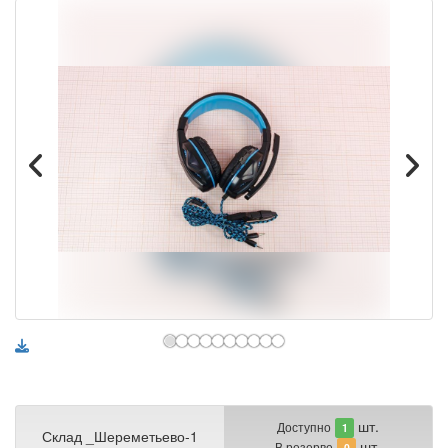
шт.
Доступно
1
Склад _Шереметьево-1
шт.
В резерве
0