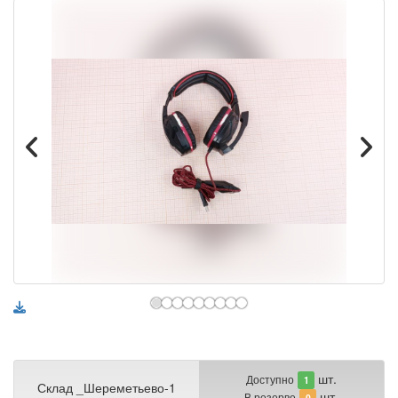
шт.
Доступно
1
Склад _Шереметьево-1
шт.
В резерве
0