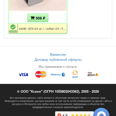
508 ₽
450W / ATX12V v2.1 / 2xRail 12V / FAN 120mm / GPU 6pin / CPU EPS 4+4pin
Вакансии
Договор публичной оферты
Мы принимаем к оплате:
© ООО "Ксеон" (ОГРН 1055802043362), 2005 - 2026
Все материалы данного сайта являются объектами авторского права и смежных прав.
Запрещается копирование, распространение (в том числе путем копирования на другие сайты и
ресурсы в Интернете) или любое иное использование информации и объектов без
предварительного согласия правообладателя.