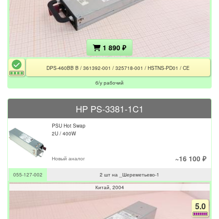
1 890 ₽
DPS-460BB B / 361392-001 / 325718-001 / HSTNS-PD01 / CE
б/у рабочий
HP PS-3381-1C1
PSU Hot Swap
2U / 400W
~16 100 ₽
Новый аналог
055-127-002
2 шт на _Шереметьево-1
Китай
2004
5.0