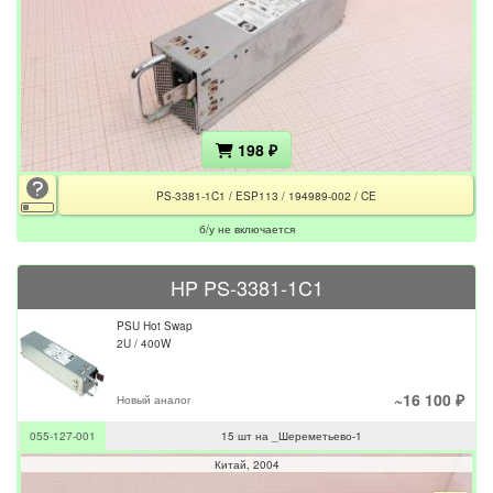
198 ₽
PS-3381-1C1 / ESP113 / 194989-002 / CE
б/у не включается
HP PS-3381-1C1
PSU Hot Swap
2U / 400W
~16 100 ₽
Новый аналог
055-127-001
15 шт на _Шереметьево-1
Китай
2004