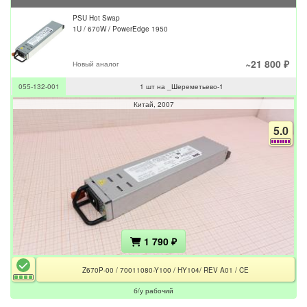
PSU Hot Swap
1U / 670W / PowerEdge 1950
~21 800 ₽
Новый аналог
055-132-001
1 шт на _Шереметьево-1
Китай
2007
5.0
1 790 ₽
Z670P-00 / 70011080-Y100 / HY104/ REV A01 / CE
б/у рабочий