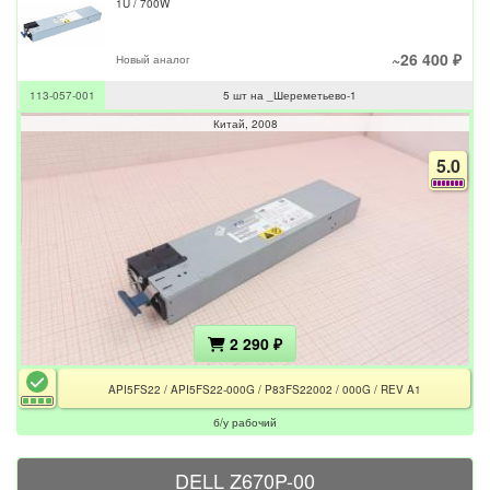
1U / 700W
~26 400 ₽
Новый аналог
113-057-001
5 шт на _Шереметьево-1
Китай
2008
5.0
2 290 ₽
API5FS22 / API5FS22-000G / P83FS22002 / 000G / REV A1
б/у рабочий
DELL Z670P-00