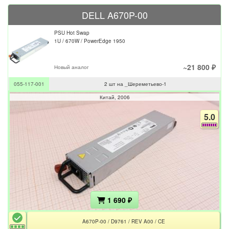
DELL A670P-00
PSU Hot Swap
1U / 670W / PowerEdge 1950
~21 800 ₽
Новый аналог
055-117-001
2 шт на _Шереметьево-1
Китай
2006
5.0
1 690 ₽
A670P-00 / D9761 / REV A00 / CE