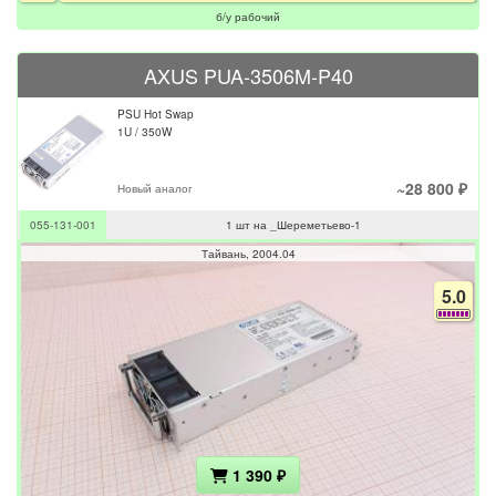
б/у рабочий
AXUS PUA-3506M-P40
PSU Hot Swap
1U / 350W
~28 800 ₽
Новый аналог
055-131-001
1 шт на _Шереметьево-1
Тайвань
2004.04
5.0
1 390 ₽