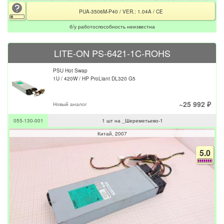
PUA-3506M-P40 / VER.: 1.04A / CE
б/у работоспособность неизвестна
LITE-ON PS-6421-1C-ROHS
PSU Hot Swap
1U / 420W / HP ProLiant DL320 G5
~25 992 ₽
Новый аналог
055-130-001
1 шт на _Шереметьево-1
Китай
2007
5.0