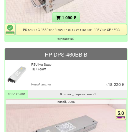
1 090 ₽
PS-5501-1C / ESP127 / 292237-001 / 264166-001 / REV 02 CE / FCC
б/у рабочий
HP DPS-460BB B
PSU Hot Swap
1U / 460W
~18 220 ₽
Новый аналог
055-128-001
8 шт на _Шереметьево-1
Китай
2006
5.0