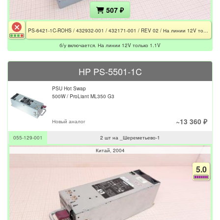
507 ₽
PS-6421-1C-ROHS / 432932-001 / 432171-001 / REV 02 / На линии 12V только 1.1V
б/у включается. На линии 12V только 1.1V
HP PS-5501-1C
PSU Hot Swap
500W / ProLiant ML350 G3
~13 360 ₽
Новый аналог
055-129-001
2 шт на _Шереметьево-1
Китай
2004
5.0