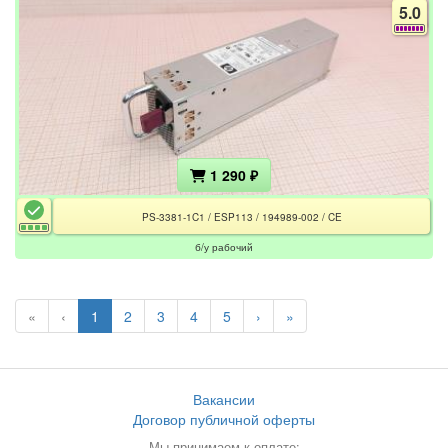
5.0
1 290 ₽
PS-3381-1C1 / ESP113 / 194989-002 / CE
б/у рабочий
«
‹
1
2
3
4
5
›
»
Вакансии
Договор публичной оферты
Мы принимаем к оплате: