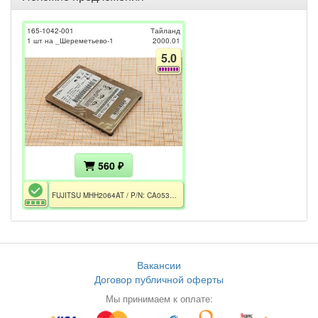
165-1042-001
Тайланд
1 шт на _Шереметьево-1
2000.01
5.0
560 ₽
FUJITSU MHH2064AT / P/N: CA05311-B84000DL / 6.4GB / 4200rpm / 19638 ч. / IDE 33.3Mb/s
Вакансии
Договор публичной оферты
Мы принимаем к оплате: