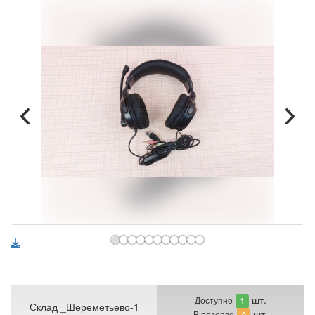
шт.
Доступно
1
Склад _Шереметьево-1
шт.
В резерве
0