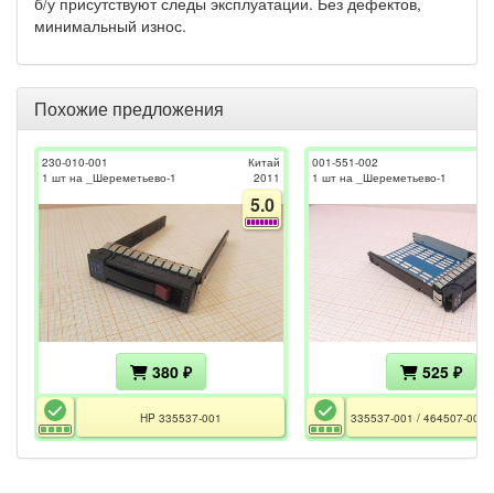
б/у присутствуют следы эксплуатации. Без дефектов,
минимальный износ.
Похожие предложения
230-010-001
Китай
001-551-002
1 шт на _Шереметьево-1
2011
1 шт на _Шереметьево-1
5.0
380 ₽
525 ₽
HP 335537-001