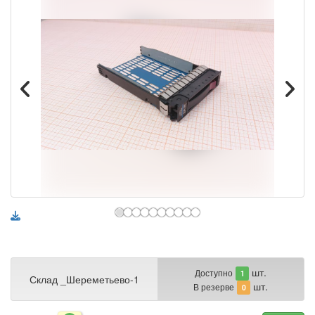
шт.
Доступно
1
Склад _Шереметьево-1
шт.
В резерве
0