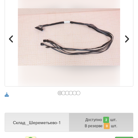
шт.
Доступно
2
Склад _Шереметьево-1
шт.
В резерве
0