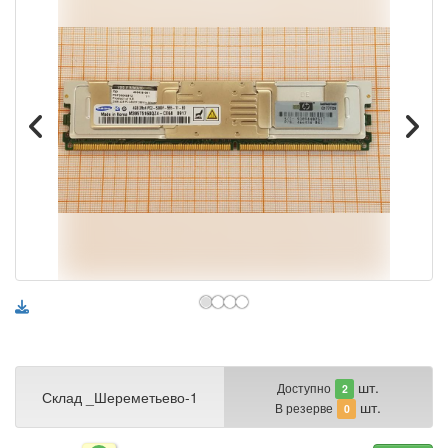
шт.
Доступно
2
Склад _Шереметьево-1
шт.
В резерве
0